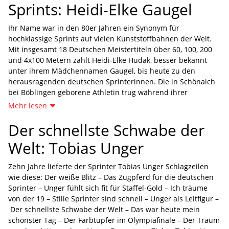
Sprints: Heidi-Elke Gaugel
Ihr Name war in den 80er Jahren ein Synonym für
hochklassige Sprints auf vielen Kunststoffbahnen der Welt.
Mit insgesamt 18 Deutschen Meistertiteln über 60, 100, 200
und 4x100 Metern zählt Heidi-Elke Hudak, besser bekannt
unter ihrem Mädchennamen Gaugel, bis heute zu den
herausragenden deutschen Sprinterinnen. Die in Schönaich
bei Böblingen geborene Athletin trug während ihrer
kompletten Laufbahn das Trikot des VfL Sindelfingen,
Mehr lesen
nachdem sie ihre Karriere beim SV Böblingen gestartet hatte.
Folgerichtig haben wir uns in der Weiler Hütte im Schönbuch
Der schnellste Schwabe der
auf einem Baumstamm und einem Stein sitzend zu einer
Welt: Tobias Unger
Zeitreise zurück getroffen.
„Heidi war zurückhaltend, offen, ehrlich“ beschreibt sie
Zehn Jahre lieferte der Sprinter Tobias Unger Schlagzeilen
Werner Späth, ihr Trainer, der sie 12 Jahre betreut hat, und
wie diese: Der weiße Blitz – Das Zugpferd für die deutschen
von der Basis an die internationale Spitze geführt hat. Und
Sprinter – Unger fühlt sich fit für Staffel-Gold – Ich träume
diese Charakterzüge sind heute noch spürbar. Neben ihren
von der 19 – Stille Sprinter sind schnell – Unger als Leitfigur –
Titeln hat Hudak zwei wertvolle Medaillen zuhause im
Der schnellste Schwabe der Welt – Das war heute mein
Schrank liegen: die Bronzemedaille, die sie 1984 in Los
schönster Tag – Der Farbtupfer im Olympiafinale – Der Traum