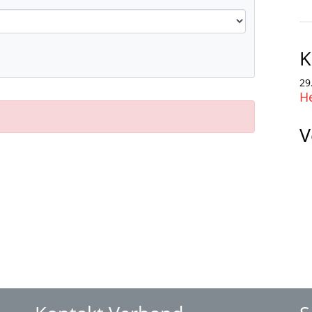
K
29
H
V