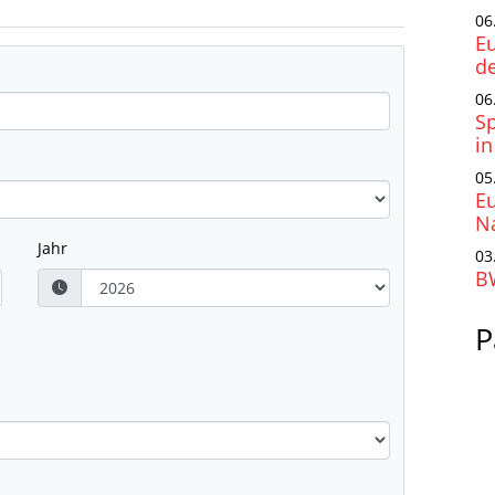
06
Eu
d
06
S
i
05
E
Na
Jahr
03
B
P