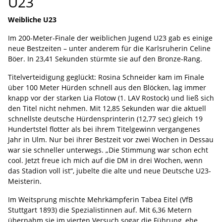
U23
Weibliche U23
Im 200-Meter-Finale der weiblichen Jugend U23 gab es einige
neue Bestzeiten – unter anderem für die Karlsruherin Celine
Böer. In 23,41 Sekunden stürmte sie auf den Bronze-Rang.
Titelverteidigung geglückt: Rosina Schneider kam im Finale
über 100 Meter Hürden schnell aus den Blöcken, lag immer
knapp vor der starken Lia Flotow (1. LAV Rostock) und ließ sich
den Titel nicht nehmen. Mit 12,85 Sekunden war die aktuell
schnellste deutsche Hürdensprinterin (12,77 sec) gleich 19
Hundertstel flotter als bei ihrem Titelgewinn vergangenes
Jahr in Ulm. Nur bei ihrer Bestzeit vor zwei Wochen in Dessau
war sie schneller unterwegs. „Die Stimmung war schon echt
cool. Jetzt freue ich mich auf die DM in drei Wochen, wenn
das Stadion voll ist“, jubelte die alte und neue Deutsche U23-
Meisterin.
Im Weitsprung mischte Mehrkämpferin Tabea Eitel (VfB
Stuttgart 1893) die Spezialistinnen auf. Mit 6,36 Metern
übernahm sie im vierten Versuch sogar die Führung, ehe