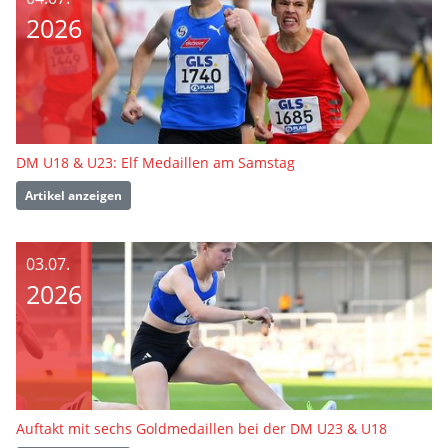
2026
DM U18 & U23: Elf Medaillen am Samstag
Artikel anzeigen
03.07.
2026
Auftakt mit sechs Goldmedaillen bei der DM U23 & U18