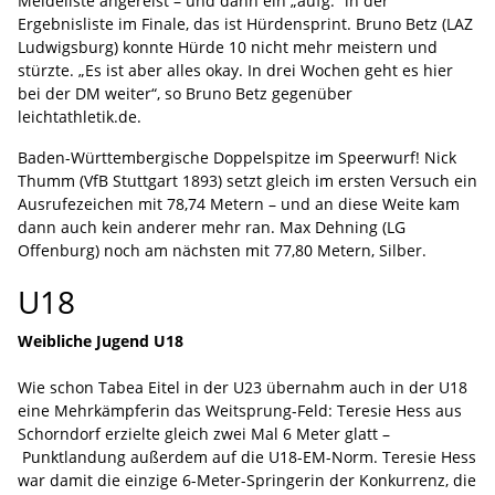
Meldeliste angereist – und dann ein „aufg.“ in der
Ergebnisliste im Finale, das ist Hürdensprint. Bruno Betz (LAZ
Ludwigsburg) konnte Hürde 10 nicht mehr meistern und
stürzte. „Es ist aber alles okay. In drei Wochen geht es hier
bei der DM weiter“, so Bruno Betz gegenüber
leichtathletik.de.
Baden-Württembergische Doppelspitze im Speerwurf! Nick
Thumm (VfB Stuttgart 1893) setzt gleich im ersten Versuch ein
Ausrufezeichen mit 78,74 Metern – und an diese Weite kam
dann auch kein anderer mehr ran. Max Dehning (LG
Offenburg) noch am nächsten mit 77,80 Metern, Silber.
U18
Weibliche Jugend U18
Wie schon Tabea Eitel in der U23 übernahm auch in der U18
eine Mehrkämpferin das Weitsprung-Feld: Teresie Hess aus
Schorndorf erzielte gleich zwei Mal 6 Meter glatt –
Punktlandung außerdem auf die U18-EM-Norm. Teresie Hess
war damit die einzige 6-Meter-Springerin der Konkurrenz, die