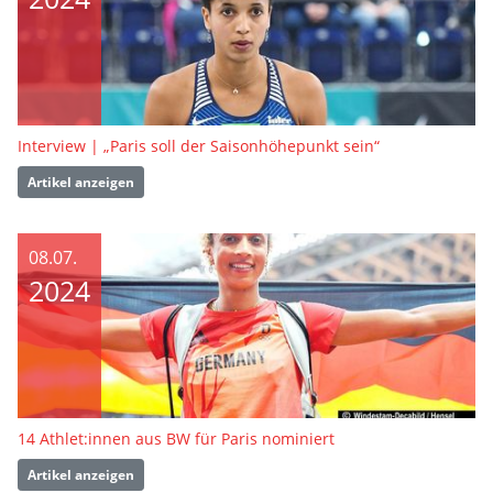
Interview | „Paris soll der Saisonhöhepunkt sein“
Artikel anzeigen
08.07.
2024
14 Athlet:innen aus BW für Paris nominiert
Artikel anzeigen