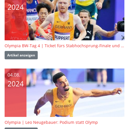
2024
Olympia BW-Tag 4 | Ticket fürs Stabhochsprung-Finale und Vorläufe mit Hindernissen
Artikel anzeigen
04.08.
2024
Olympia | Leo Neugebauer: Podium statt Olymp