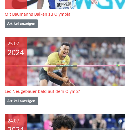
Mit Baumanns Balken zu Olympia
Artikel anzeigen
25.07.
2024
Leo Neugebauer bald auf dem Olymp?
Artikel anzeigen
24.07.
2024