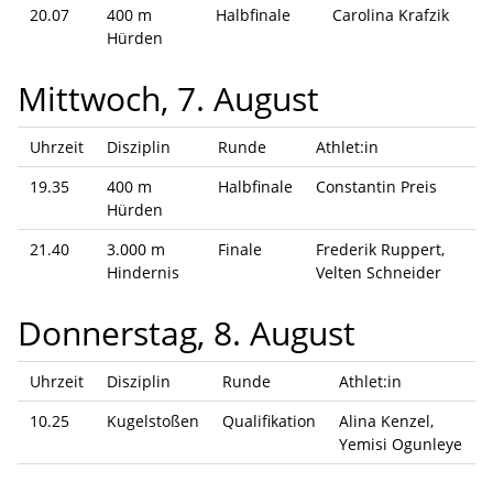
20.07
400 m
Halbfinale
Carolina Krafzik
Hürden
Mittwoch, 7. August
Uhrzeit
Disziplin
Runde
Athlet:in
19.35
400 m
Halbfinale
Constantin Preis
Hürden
21.40
3.000 m
Finale
Frederik Ruppert,
Hindernis
Velten Schneider
Donnerstag, 8. August
Uhrzeit
Disziplin
Runde
Athlet:in
10.25
Kugelstoßen
Qualifikation
Alina Kenzel,
Yemisi Ogunleye