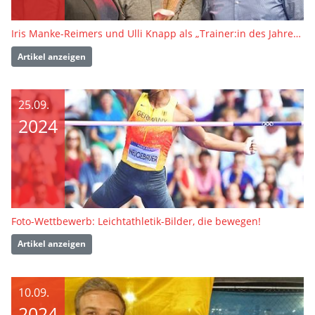
Iris Manke-Reimers und Ulli Knapp als „Trainer:in des Jahres“ 2024 ausgezeichnet
Artikel anzeigen
25.09.
2024
Foto-Wettbewerb: Leichtathletik-Bilder, die bewegen!
Artikel anzeigen
10.09.
2024