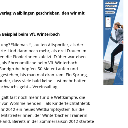
verlag Waiblingen geschrieben, den wir mit
um Beispiel beim VfL Winterbach
g? "Niemals!", jaulten Altsportler, als der
rte. Und dann noch mehr, als drei Frauen im
 die Pionierinnen zuletzt. Früher war eben
ng als Ehrenamtliche beim VfL Winterbach.
ie Sandgrube hüpfen, 50 Meter Laufen und
gestehen, bis man mal dran kam. Ein Sprung,
nder, dass viele bald keine Lust mehr hatten
achwuchs geht – Vereinsalltag.
 galt fast noch mehr für die Wettkämpfe, die
ur von Wohlmeinenden – als Kinderleichtathletik-
ahr 2012 ein neues Wettkampfsystem für die
 Mitstreiterinnen, der Winterbacher Trainerin
Hand. Bereits in der Sommersaison 2012 startete