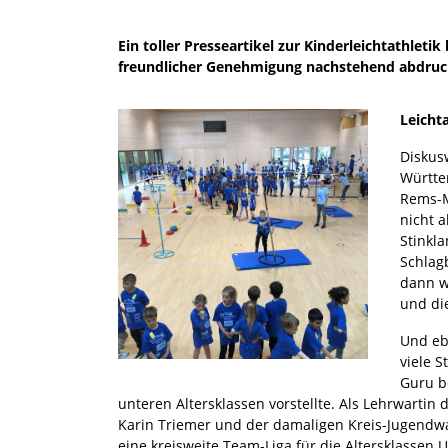
Ein toller Presseartikel zur Kinderleichtathle
freundlicher Genehmigung nachstehend abdruc
Leichta
Diskus
Württe
Rems-M
nicht a
Stinkl
Schlag
dann w
und di
Und ebe
viele S
Guru b
unteren Altersklassen vorstellte. Als Lehrwarti
Karin Triemer und der damaligen Kreis-Jugendwar
eine kreisweite Team-Liga für die Altersklassen U