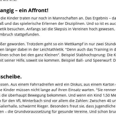
angig – ein Affront!
die Kinder traten nur noch in Mannschaften an. Das Ergebnis – da
ß und das spielerische Erlernen der Disziplinen. Und so ist es au
tik besuchen. Anfangs sei die Skepsis in Vereinen hoch gewesen, e
Umbruch stattgefunden.
rößer geworden. Trotzdem geht so ein Wettkampf in nur zwei Stunde
n länger dabei in der Leichtathletik. "Denn auch das Training in 
iplinen schon bei den ganz Kleinen". Beispiel Stabhochsprung: Die 
t seiner Hilfe, soweit sie kommen. Beispiel Ball- und Speerwurf:
sscheibe.
 lassen. Aus einem Fahrradreifen wird ein Diskus, aus einem Karton 
 Kinder müssen nicht lange auf ihren Einsatz warten. "Sie rennen 
dass die überhaupt Bewegung bekommen. Und wenn ein Kind 1,50 Met
ön für den VfL Winterbach sind vor allem die Zahlen: Zwischen 40 
Salierhalle, schwärmt Rieger. Besonders freut sie, dass Jugendlich
gen – die Grundvoraussetzung für gesunde Vereine. Und schon br