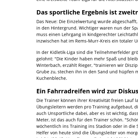
Das sportliche Ergebnis ist zweitr
Das Neue: Die Einzelwertung wurde abgeschafft, 
in den Hintergrund. Wichtiger waren nun der Spa
muss einen Lehrgang in kindgerechter Leichtathle
inzwischen hat im Rems-Murr-Kreis ein totaler 
In der Kidletik-Liga sind die Teilnehmerfelder g
gelohnt: "Die Kinder haben mehr Spaß und bleibe
Winterbach, erzählt Rieger, "trainieren wir Disz
Grube zu, stechen ihn in den Sand und hüpfen mi
Kuchenbleche.
Ein Fahrradreifen wird zur Disku
Die Trainer können ihrer Kreativität freien Lauf
Übungsleitern werden pro Training aufgebaut, die
auch Unsportliche dabei, aber es ist wichtig, 
Meter, ist das auch für den Trainer schön. "Sch
wöchentlich ins Training ins Stadion oder in die 
Helfer von heute sind die Übungsleiter von mor