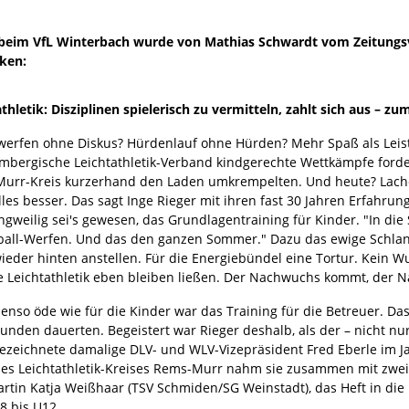
tik beim VfL Winterbach wurde von Mathias Schwardt vom Zeitungs
ken:
thletik: Disziplinen spielerisch zu vermitteln, zahlt sich aus – z
werfen ohne Diskus? Hürdenlauf ohne Hürden? Mehr Spaß als Leistun
mbergische Leichtathletik-Verband kindgerechte Wettkämpfe forde
urr-Kreis kurzerhand den Laden umkrempelten. Und heute? Lachen
lles besser. Das sagt Inge Rieger mit ihren fast 30 Jahren Erfahru
angweilig sei's gewesen, das Grundlagentraining für Kinder. "In d
ball-Werfen. Und das den ganzen Sommer." Dazu das ewige Schlan
ieder hinten anstellen. Für die Energiebündel eine Tortur. Kein Wu
e Leichtathletik eben bleiben ließen. Der Nachwuchs kommt, der N
nso öde wie für die Kinder war das Training für die Betreuer. Das
tunden dauerten. Begeistert war Rieger deshalb, als der – nicht n
ezeichnete damalige DLV- und WLV-Vizepräsident Fred Eberle im J
n des Leichtathletik-Kreises Rems-Murr nahm sie zusammen mit zwei
tin Katja Weißhaar (TSV Schmiden/SG Weinstadt), das Heft in die 
8 bis U12.