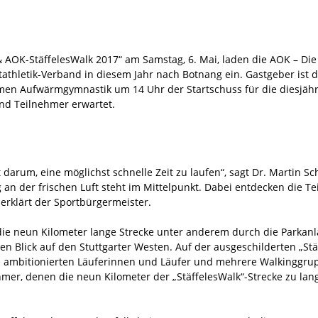
AOK-StäffelesWalk 2017“ am Samstag, 6. Mai, laden die AOK – Die
tathletik-Verband in diesem Jahr nach Botnang ein. Gastgeber ist
en Aufwärmgymnastik um 14 Uhr der Startschuss für die diesjähri
nd Teilnehmer erwartet.
darum, eine möglichst schnelle Zeit zu laufen“, sagt Dr. Martin Sch
 der frischen Luft steht im Mittelpunkt. Dabei entdecken die T
 erklärt der Sportbürgermeister.
ie neun Kilometer lange Strecke unter anderem durch die Parkanla
en Blick auf den Stuttgarter Westen. Auf der ausgeschilderten „St
e ambitionierten Läuferinnen und Läufer und mehrere Walkinggrupp
mer, denen die neun Kilometer der „StäffelesWalk“-Strecke zu la