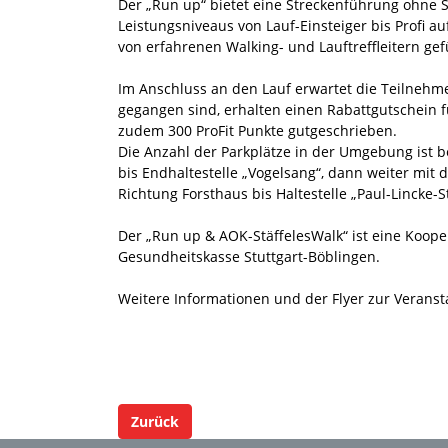
Der „Run up“ bietet eine Streckenführung ohne S
Leistungsniveaus von Lauf-Einsteiger bis Profi a
von erfahrenen Walking- und Lauftreffleitern gef
Im Anschluss an den Lauf erwartet die Teilnehme
gegangen sind, erhalten einen Rabattgutschein 
zudem 300 ProFit Punkte gutgeschrieben.
Die Anzahl der Parkplätze in der Umgebung ist b
bis Endhaltestelle „Vogelsang“, dann weiter mit 
Richtung Forsthaus bis Haltestelle „Paul-Lincke-S
Der „Run up & AOK-StäffelesWalk“ ist eine Koop
Gesundheitskasse Stuttgart-Böblingen.
Weitere Informationen und der Flyer zur Veranst
Zurück