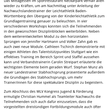
Das Mittagessen im Sportrestaurant Neckarpark verhalf allen
wieder zu Kräften, um am Nachmittag unter Anleitung der
Nachwuchslandestrainer der Leichtathletik Baden-
Württemberg den Übergang von der Kinderleichtathletik zum
Grundlagentraining genauer zu beleuchten. In vier
verschiedenen Workshops konnten sich die Teilnehmenden
in den gewünschten Disziplinblöcken weiterbilden. Neben
dem weiterentwickelten Modul zu den horizontalen
Sprüngen von Jennifer Hartmann und Volker Zahn gab es
auch zwei neue Module. Cathleen Tschirch demonstrierte mit
einigen Athleten des Talentstützpunktes Stuttgart wie ein
effektives Training im Bereich Sprint und Staffel aussehen
kann und Verbandstrainerin Carolin Streipart erläuterte die
wichtigsten Elemente beim geraden Wurf. Stephan Munz als
neuer Landestrainer Stabhochsprung präsentierte außerdem
die Grundlagen des Stabhochsprungs, um mehr
Trainer/innen für diese spektakuläre Disziplin zu begeistern.
Zum Abschluss des WLV Kongress Jugend & Förderung
ermutigte Christian Hummel als Teamleiter Nachwuchs die
Teilnehmenden sich auch dafür einzusetzen, dass die
vorgestellten dreistündigen Fortbildungsmodule auch öfter